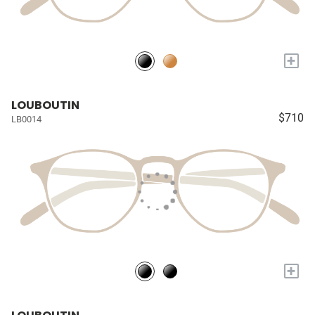
+
LOUBOUTIN
$710
LB0014
+