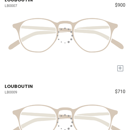
$900
LB0007
+
LOUBOUTIN
$710
LB0009